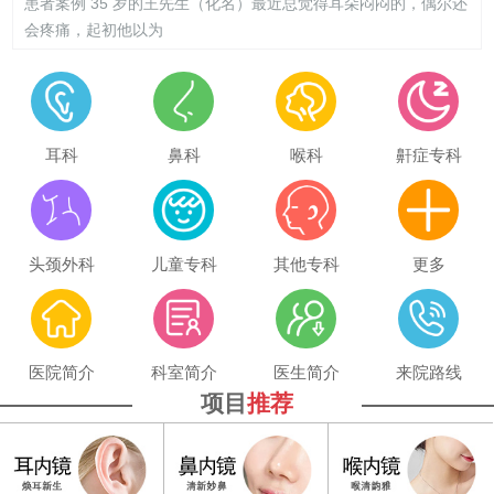
患者案例 35 岁的王先生（化名）最近总觉得耳朵闷闷的，偶尔还
会疼痛，起初他以为
耳科
鼻科
喉科
鼾症专科
头颈外科
儿童专科
其他专科
更多
医院简介
科室简介
医生简介
来院路线
项目
推荐