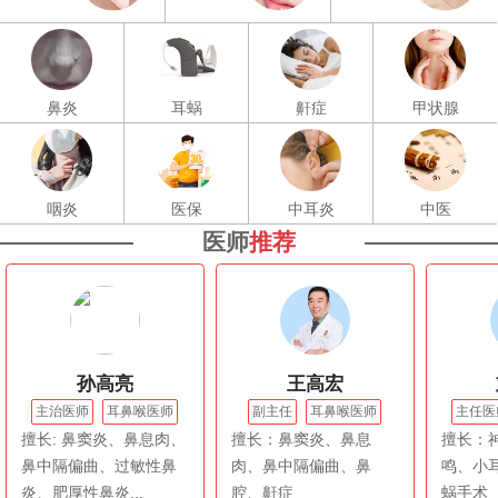
鼻炎
耳蜗
鼾症
甲状腺
咽炎
医保
中耳炎
中医
医师
推荐
孙高亮
王高宏
主治医师
耳鼻喉医师
副主任
耳鼻喉医师
主任医
擅长: 鼻窦炎、鼻息肉、
擅长：鼻窦炎、鼻息
擅长：
鼻中隔偏曲、过敏性鼻
肉、鼻中隔偏曲、鼻
鸣、小
炎、肥厚性鼻炎...
腔、鼾症
蜗手术