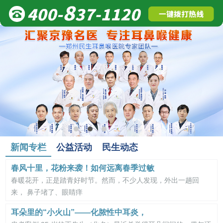
新闻专栏
公益活动
民生动态
春风十里，花粉来袭！如何远离春季过敏
春暖花开，正是踏青好时节。然而，不少人发现，外出一趟回
来， 鼻子堵了、眼睛痒
耳朵里的“小火山”——化脓性中耳炎，