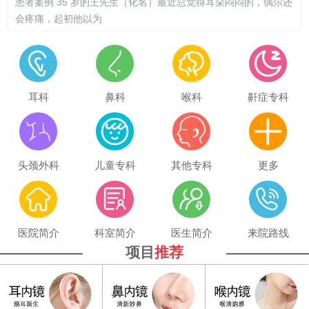
患者案例 35 岁的王先生（化名）最近总觉得耳朵闷闷的，偶尔还
会疼痛，起初他以为
耳科
鼻科
喉科
鼾症专科
头颈外科
儿童专科
其他专科
更多
医院简介
科室简介
医生简介
来院路线
项目
推荐