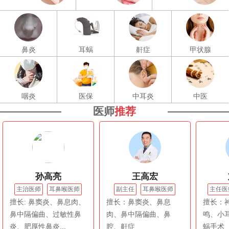
鼻炎
耳蜗
鼾症
甲状腺
咽炎
医保
中耳炎
中医
医师
推荐
孙高亮
王高宏
主治医师
耳鼻喉医师
副主任
耳鼻喉医师
主任医
擅长: 鼻窦炎、鼻息肉、
擅长：鼻窦炎、鼻息
擅长：
鼻中隔偏曲、过敏性鼻
肉、鼻中隔偏曲、鼻
鸣、小
炎、肥厚性鼻炎...
腔、鼾症
蜗手术