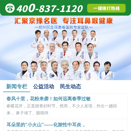
新闻专栏
公益活动
民生动态
春风十里，花粉来袭！如何远离春季过敏
春暖花开，正是踏青好时节。然而，不少人发现，外出一趟回
来， 鼻子堵了、眼睛痒
耳朵里的“小火山”——化脓性中耳炎，