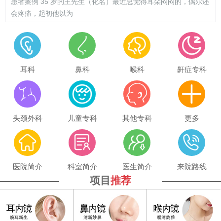
患者案例 35 岁的王先生（化名）最近总觉得耳朵闷闷的，偶尔还
会疼痛，起初他以为
耳科
鼻科
喉科
鼾症专科
头颈外科
儿童专科
其他专科
更多
医院简介
科室简介
医生简介
来院路线
项目
推荐