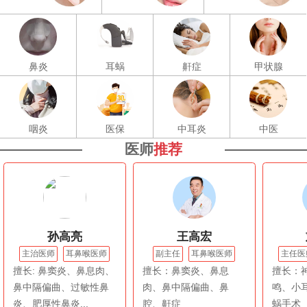
鼻炎
耳蜗
鼾症
甲状腺
咽炎
医保
中耳炎
中医
医师
推荐
孙高亮
王高宏
主治医师
耳鼻喉医师
副主任
耳鼻喉医师
主任医
擅长: 鼻窦炎、鼻息肉、
擅长：鼻窦炎、鼻息
擅长：
鼻中隔偏曲、过敏性鼻
肉、鼻中隔偏曲、鼻
鸣、小
炎、肥厚性鼻炎...
腔、鼾症
蜗手术