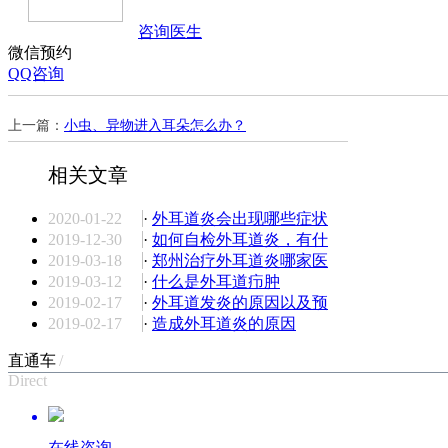
咨询医生
微信预约
QQ咨询
上一篇：
小虫、异物进入耳朵怎么办？
相关文章
2020-01-22
·
外耳道炎会出现哪些症状
2019-12-30
·
如何自检外耳道炎，有什
2019-03-18
·
郑州治疗外耳道炎哪家医
2019-03-12
·
什么是外耳道疖肿
2019-02-17
·
外耳道发炎的原因以及预
2019-02-17
·
造成外耳道炎的原因
直通车
/
Direct
在线咨询