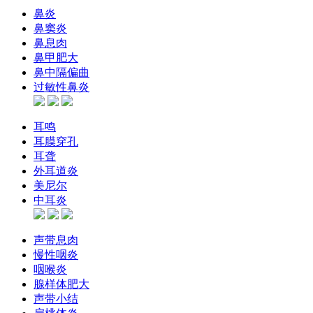
鼻炎
鼻窦炎
鼻息肉
鼻甲肥大
鼻中隔偏曲
过敏性鼻炎
耳鸣
耳膜穿孔
耳聋
外耳道炎
美尼尔
中耳炎
声带息肉
慢性咽炎
咽喉炎
腺样体肥大
声带小结