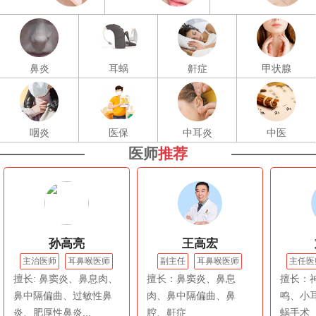
鼻炎
耳蜗
鼾症
甲状腺
咽炎
医保
中耳炎
中医
医师
推荐
孙高亮
王高宏
主治医师
耳鼻喉医师
副主任
耳鼻喉医师
主任医
擅长: 鼻窦炎、鼻息肉、
擅长：鼻窦炎、鼻息
擅长：
鼻中隔偏曲、过敏性鼻
肉、鼻中隔偏曲、鼻
鸣、小
炎、肥厚性鼻炎...
腔、鼾症
蜗手术