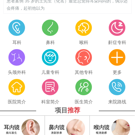
患者案例 35 岁的王先生（化名）最近总觉得耳朵闷闷的，偶尔还
会疼痛，起初他以为
耳科
鼻科
喉科
鼾症专科
头颈外科
儿童专科
其他专科
更多
医院简介
科室简介
医生简介
来院路线
项目
推荐