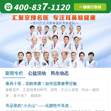
新闻专栏
公益活动
民生动态
春风十里，花粉来袭！如何远离春季过敏
春暖花开，正是踏青好时节。然而，不少人发现，外出一趟回
来， 鼻子堵了、眼睛痒
耳朵里的“小火山”——化脓性中耳炎，