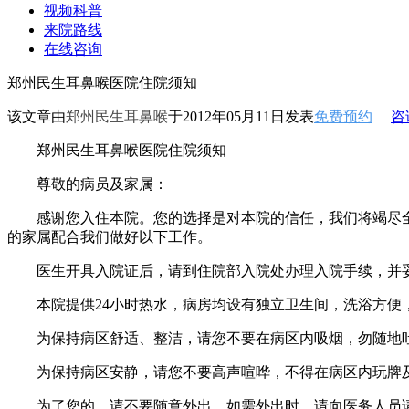
视频科普
来院路线
在线咨询
郑州民生耳鼻喉医院住院须知
该文章由
郑州民生耳鼻喉
于2012年05月11日发表
免费预约
咨
郑州民生耳鼻喉医院住院须知
尊敬的病员及家属：
感谢您入住本院。您的选择是对本院的信任，我们将竭尽全
的家属配合我们做好以下工作。
医生开具入院证后，请到住院部入院处办理入院手续，并妥
本院提供24小时热水，病房均设有独立卫生间，洗浴方便
为保持病区舒适、整洁，请您不要在病区内吸烟，勿随地吐
为保持病区安静，请您不要高声喧哗，不得在病区内玩牌及
为了您的，请不要随意外出。如需外出时，请向医务人员请