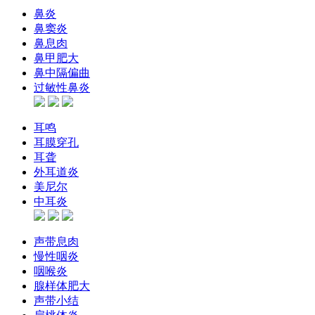
鼻炎
鼻窦炎
鼻息肉
鼻甲肥大
鼻中隔偏曲
过敏性鼻炎
耳鸣
耳膜穿孔
耳聋
外耳道炎
美尼尔
中耳炎
声带息肉
慢性咽炎
咽喉炎
腺样体肥大
声带小结