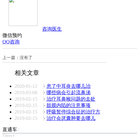
咨询医生
微信预约
QQ咨询
上一篇：没有了
相关文章
2020-01-12
·
患了中耳炎去哪儿治
2019-03-08
·
哪些病会引起流鼻涕
2019-02-15
·
治疗耳鼻喉问题的去处
2019-02-15
·
鼓膜内陷的注意事项
2019-02-15
·
呼吸暂停综合征的治疗方
2019-02-15
·
治疗会厌囊肿要去哪儿
直通车
/
Direct