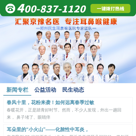
新闻专栏
公益活动
民生动态
春风十里，花粉来袭！如何远离春季过敏
春暖花开，正是踏青好时节。然而，不少人发现，外出一趟回
来， 鼻子堵了、眼睛痒
耳朵里的“小火山”——化脓性中耳炎，