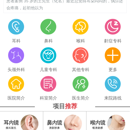
患者案例 35 岁的王先生（化名）最近总觉得耳朵闷闷的，偶尔还
会疼痛，起初他以为
耳科
鼻科
喉科
鼾症专科
头颈外科
儿童专科
其他专科
更多
医院简介
科室简介
医生简介
来院路线
项目
推荐