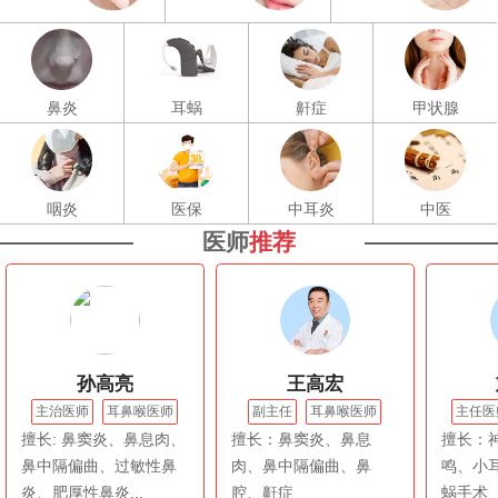
鼻炎
耳蜗
鼾症
甲状腺
咽炎
医保
中耳炎
中医
医师
推荐
孙高亮
王高宏
主治医师
耳鼻喉医师
副主任
耳鼻喉医师
主任医
擅长: 鼻窦炎、鼻息肉、
擅长：鼻窦炎、鼻息
擅长：
鼻中隔偏曲、过敏性鼻
肉、鼻中隔偏曲、鼻
鸣、小
炎、肥厚性鼻炎...
腔、鼾症
蜗手术