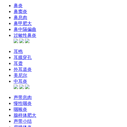
鼻炎
鼻窦炎
鼻息肉
鼻甲肥大
鼻中隔偏曲
过敏性鼻炎
耳鸣
耳膜穿孔
耳聋
外耳道炎
美尼尔
中耳炎
声带息肉
慢性咽炎
咽喉炎
腺样体肥大
声带小结