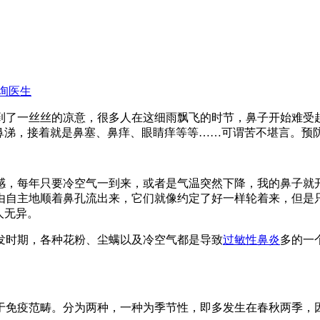
询医生
了一丝丝的凉意，很多人在这细雨飘飞的时节，鼻子开始难受
鼻涕，接着就是鼻塞、鼻痒、眼睛痒等等……可谓苦不堪言。预
，每年只要冷空气一到来，或者是气温突然下降，我的鼻子就开
由自主地顺着鼻孔流出来，它们就像约定了好一样轮着来，但是
人无异。
发时期，各种花粉、尘螨以及冷空气都是导致
过敏性鼻炎
多的一
于免疫范畴。分为两种，一种为季节性，即多发生在春秋两季，