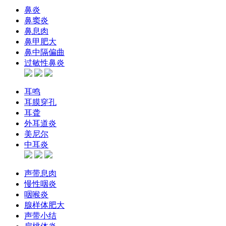
鼻炎
鼻窦炎
鼻息肉
鼻甲肥大
鼻中隔偏曲
过敏性鼻炎
耳鸣
耳膜穿孔
耳聋
外耳道炎
美尼尔
中耳炎
声带息肉
慢性咽炎
咽喉炎
腺样体肥大
声带小结