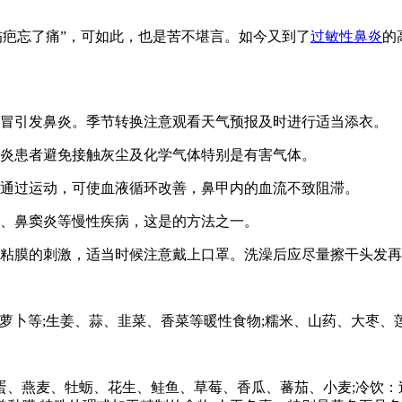
伤疤忘了痛”，可如此，也是苦不堪言。如今又到了
过敏性鼻炎
的
冒引发鼻炎。季节转换注意观看天气预报及时进行适当添衣。
炎患者避免接触灰尘及化学气体特别是有害气体。
通过运动，可使血液循环改善，鼻甲内的血流不致阻滞。
、鼻窦炎等慢性疾病，这是的方法之一。
粘膜的刺激，适当时候注意戴上口罩。洗澡后应尽量擦干头发再
卜等;生姜、蒜、韭菜、香菜等暖性食物;糯米、山药、大枣、
、燕麦、牡蛎、花生、鲑鱼、草莓、香瓜、蕃茄、小麦;冷饮：