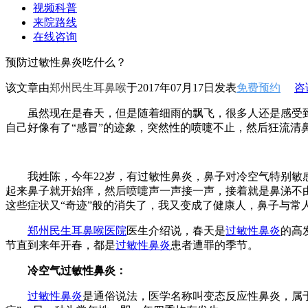
视频科普
来院路线
在线咨询
预防过敏性鼻炎吃什么？
该文章由
郑州民生耳鼻喉
于2017年07月17日发表
免费预约
咨
虽然现在是春天，但是随着细雨的飘飞，很多人还是感受到
自己好像有了“感冒”的迹象，突然性的喷嚏不止，然后狂流清
我姓陈，今年22岁，有过敏性鼻炎，鼻子对冷空气特别敏感
起来鼻子就开始痒，然后喷嚏声一声接一声，接着就是鼻涕不
这些症状又“奇迹”般的消失了，我又变成了健康人，鼻子与常
郑州民生耳鼻喉医院
医生介绍说，春天是
过敏性鼻炎
的高
节直到来年开春，都是
过敏性鼻炎
患者遭罪的季节。
冷空气过敏性鼻炎：
过敏性鼻炎
是通俗说法，医学名称叫变态反应性鼻炎，属