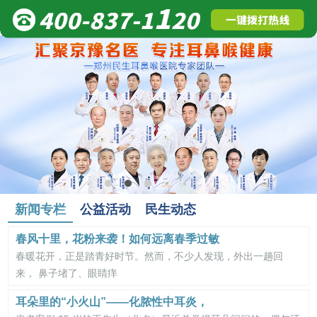
新闻专栏
公益活动
民生动态
春风十里，花粉来袭！如何远离春季过敏
春暖花开，正是踏青好时节。然而，不少人发现，外出一趟回
来， 鼻子堵了、眼睛痒
耳朵里的“小火山”——化脓性中耳炎，