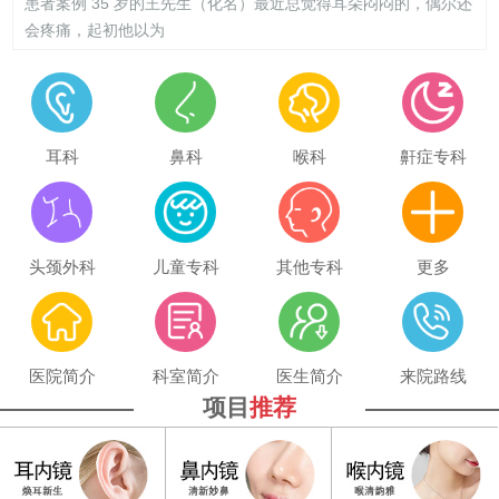
患者案例 35 岁的王先生（化名）最近总觉得耳朵闷闷的，偶尔还
会疼痛，起初他以为
耳科
鼻科
喉科
鼾症专科
头颈外科
儿童专科
其他专科
更多
医院简介
科室简介
医生简介
来院路线
项目
推荐