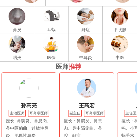
鼻炎
耳蜗
鼾症
甲状腺
咽炎
医保
中耳炎
中医
医师
推荐
孙高亮
王高宏
主治医师
耳鼻喉医师
副主任
耳鼻喉医师
主任医
擅长: 鼻窦炎、鼻息肉、
擅长：鼻窦炎、鼻息
擅长：
鼻中隔偏曲、过敏性鼻
肉、鼻中隔偏曲、鼻
鸣、小
炎、肥厚性鼻炎...
腔、鼾症
蜗手术