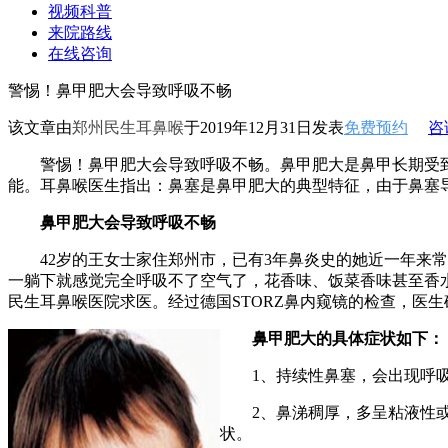
视频科普
来院路线
在线咨询
警惕！鼻甲肥大会导致呼吸不畅
该文章由
郑州民生耳鼻喉
于2019年12月31日发表
免费预约
咨
警惕！鼻甲肥大会导致呼吸不畅。鼻甲肥大是鼻甲长期受到
能。耳鼻喉医生指出：鼻塞是鼻甲肥大的典型特征，由于鼻塞
鼻甲肥大会导致呼吸不畅
42岁的王女士家住郑州市，已有3年鼻炎史的她近一年来常
一躺下就感觉完全呼吸不了空气了，花香味、饭菜香味甚至香
民生耳鼻喉医院求医。经过德国STORZ鼻内窥镜的检查，医
鼻甲肥大的具体症状如下：
1、持续性鼻塞，会出现呼吸
2、鼻涕稠厚，多呈粘液性或
状。