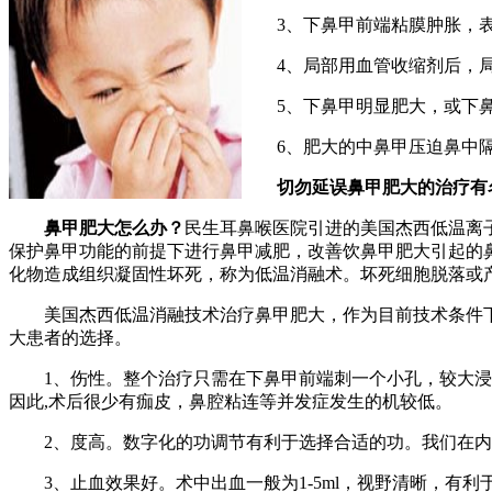
3、下鼻甲前端粘膜肿胀，表
4、局部用血管收缩剂后，局
5、下鼻甲明显肥大，或下鼻
6、肥大的中鼻甲压迫鼻中隔
切勿延误鼻甲肥大的治疗有
鼻甲肥大怎么办？
民生耳鼻喉医院引进的美国杰西低温离
保护鼻甲功能的前提下进行鼻甲减肥，改善饮鼻甲肥大引起的
化物造成组织凝固性坏死，称为低温消融术。坏死细胞脱落或
美国杰西低温消融技术治疗鼻甲肥大，作为目前技术条件下
大患者的选择。
1、伤性。整个治疗只需在下鼻甲前端刺一个小孔，较大浸透
因此,术后很少有痂皮，鼻腔粘连等并发症发生的机较低。
2、度高。数字化的功调节有利于选择合适的功。我们在内
3、止血效果好。术中出血一般为1-5ml，视野清晰，有利