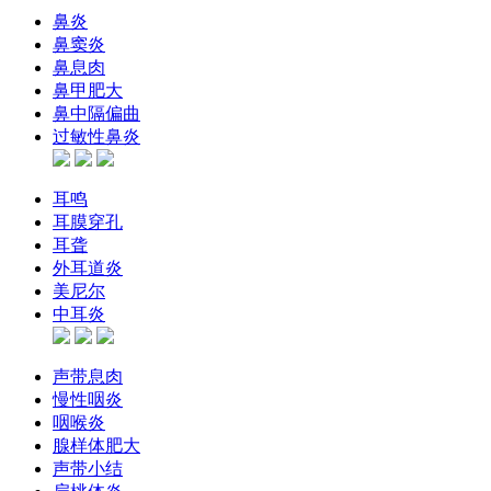
鼻炎
鼻窦炎
鼻息肉
鼻甲肥大
鼻中隔偏曲
过敏性鼻炎
耳鸣
耳膜穿孔
耳聋
外耳道炎
美尼尔
中耳炎
声带息肉
慢性咽炎
咽喉炎
腺样体肥大
声带小结