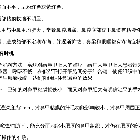
面不平，呈粉红色或紫红色。
部粘膜收缩不明显。
甲与中鼻甲均肥大，常致鼻腔堵塞。鼻腔底部或下鼻道有粘液
，造成额部不定期疼痛，并逐渐扩散，鼻梁和眼眶都有疼痛症
名时机
子消融方法，实现对给鼻甲肥大的治疗，给广大鼻甲肥大患者带
鼻塞，呼吸不畅，在低温下打开细胞间分子结合键，使靶组织中
产生瘢痕收缩，达到靶组织体积减容的效果。
，已知的对鼻甲粘膜损伤小，而又对鼻甲肥大有明确治果的手
深度为2mm，对鼻甲粘膜的纤毛功能影响较小，对鼻甲周围正
窥镜辅助下，能充分而地缩小肥厚的鼻甲组织，对仍有肥厚的部
于操作的准确。