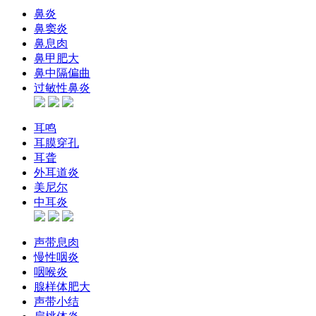
鼻炎
鼻窦炎
鼻息肉
鼻甲肥大
鼻中隔偏曲
过敏性鼻炎
耳鸣
耳膜穿孔
耳聋
外耳道炎
美尼尔
中耳炎
声带息肉
慢性咽炎
咽喉炎
腺样体肥大
声带小结