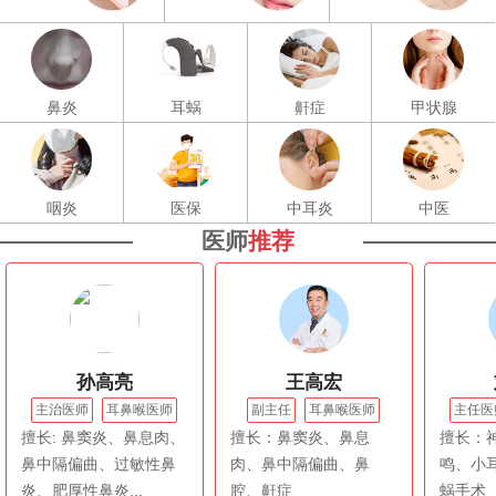
鼻炎
耳蜗
鼾症
甲状腺
咽炎
医保
中耳炎
中医
医师
推荐
孙高亮
王高宏
主治医师
耳鼻喉医师
副主任
耳鼻喉医师
主任医
擅长: 鼻窦炎、鼻息肉、
擅长：鼻窦炎、鼻息
擅长：
鼻中隔偏曲、过敏性鼻
肉、鼻中隔偏曲、鼻
鸣、小
炎、肥厚性鼻炎...
腔、鼾症
蜗手术