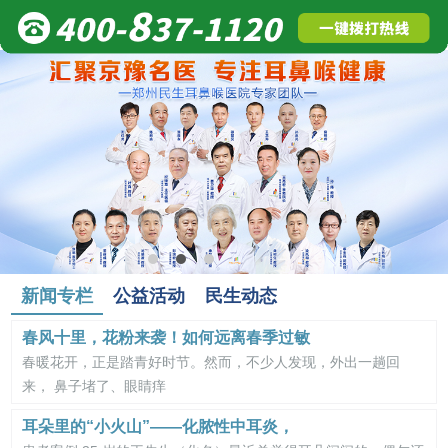
新闻专栏
公益活动
民生动态
春风十里，花粉来袭！如何远离春季过敏
春暖花开，正是踏青好时节。然而，不少人发现，外出一趟回
来， 鼻子堵了、眼睛痒
耳朵里的“小火山”——化脓性中耳炎，