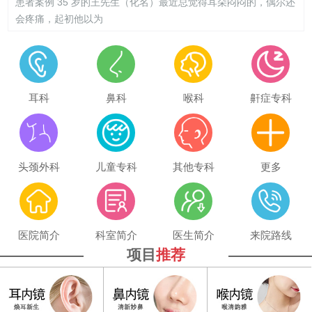
患者案例 35 岁的王先生（化名）最近总觉得耳朵闷闷的，偶尔还
会疼痛，起初他以为
耳科
鼻科
喉科
鼾症专科
头颈外科
儿童专科
其他专科
更多
医院简介
科室简介
医生简介
来院路线
项目
推荐